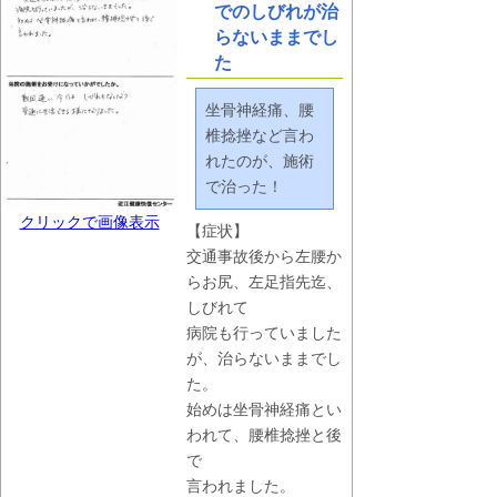
でのしびれが治
らないままでし
た
坐骨神経痛、腰
椎捻挫など言わ
れたのが、施術
で治った！
クリックで画像表示
【症状】
交通事故後から左腰か
らお尻、左足指先迄、
しびれて
病院も行っていました
が、治らないままでし
た。
始めは坐骨神経痛とい
われて、腰椎捻挫と後
で
言われました。