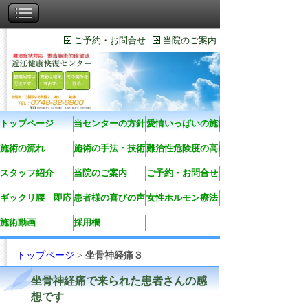
ご予約・お問合せ
当院のご案内
トップページ
当センターの方針
愛情いっぱいの施術
施術の流れ
施術の手法・技術
難治性危険度の高い症状
スタッフ紹介
当院のご案内
ご予約・お問合せ
ギックリ腰 即応
患者様の喜びの声
女性ホルモン療法
施術動画
採用欄
トップページ
>
坐骨神経痛３
坐骨神経痛で来られた患者さんの感
想です