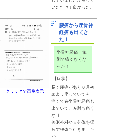
じていましたが治って
いただけて良かった。
腰痛から座骨神
経痛も出てき
た！
坐骨神経痛 施
術で痛くなくな
った！
【症状】
長く腰痛があり８月初
クリックで画像表示
めより座っていても
痛くて右坐骨神経痛も
出ていて、左肘も痛く
なり
整形外科や５分体を揺
らす整体も行きました
が