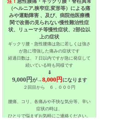
注！
急性腰痛・ギックリ腰・脊柱異常
（ヘルニア,狭窄症,変形等）による痛
みや運動障害 、及び、
病院他医療機
関で改善の見られない慢性難治性症
状、リューマチ等慢性症状、2部位以
上の症状
ギックリ腰・急性腰痛は急に若しくは強さ
が急に増強した痛みの症状です
経過日数は、７日以内ですが急に発症して
続いている時も同様です
⇓
9,000円
8,000円
が→
になります
２回目から ６，０００円
腰痛、コリ、各痛みや不快な気分等、辛い
症状の時は、
ひとりで悩まずお気軽にご連絡ください。
辛い症状から抜け出して生き生きとした人
生にしましょう。
さぁ、一緒に行動進化しましょう！