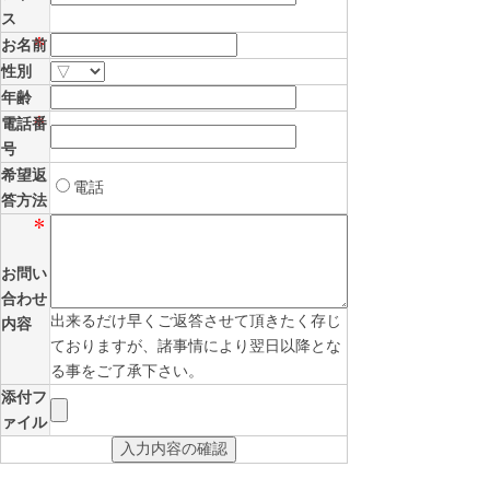
ス
お名前
性別
年齢
電話番
号
希望返
電話
答方法
お問い
合わせ
出来るだけ早くご返答させて頂きたく存じ
内容
ておりますが、諸事情により翌日以降とな
る事をご了承下さい。
添付フ
ァイル