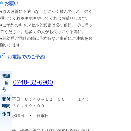
お願い
●原因改善に不適当な、とにかく揉んでくれ、強く
押してくれボキボキやってくれはお断りします。
●ご予約のキャンセルと変更は必ず前日までに行っ
てください。他多くの人がお受けになる為に。
●乳幼児ご同伴の時は予約時など事前にご連絡をお
願いします。
お電話でのご予約
電話
0748-32-6900
番
号
受付
平日 ８：４０～１２：００ １４：
時間
３０～１９：００
休日
水曜日 ・ 日曜日
尚 研修会等により休日が変わる時があり