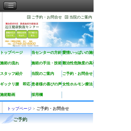
ご予約・お問合せ
当院のご案内
トップページ
当センターの方針
愛情いっぱいの施術
施術の流れ
施術の手法・技術
難治性危険度の高い症状
スタッフ紹介
当院のご案内
ご予約・お問合せ
ギックリ腰 即応
患者様の喜びの声
女性ホルモン療法
施術動画
採用欄
トップページ
>
ご予約・お問合せ
ご予約