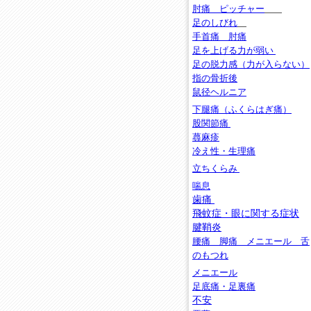
肘痛 ピッチャー
足のしびれ
手首痛 肘痛
足を上げる力が弱い
足の脱力感（力が入らない）
指の骨折後
鼠径ヘルニア
下腿痛（ふくらはぎ痛）
股関節痛
蕁麻疹
冷え性・生理痛
立ちくらみ
喘息
歯痛
飛蚊症
・眼に関する症状
腱鞘炎
腰痛 脚痛 メニエール 舌
のもつれ
メニエール
足底痛・足裏痛
不安