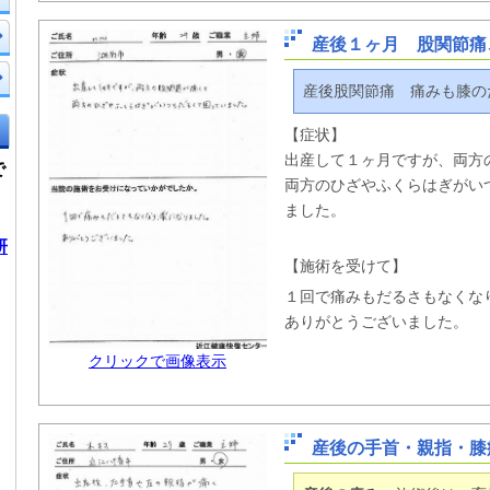
産後１ヶ月 股関節痛
産後股関節痛 痛みも膝の
【症状】
出産して１ヶ月ですが、両方
で
両方のひざやふくらはぎがい
ました。
研
【施術を受けて】
１回で痛みもだるさもなくな
ありがとうございました。
クリックで画像表示
産後の手首・親指・膝