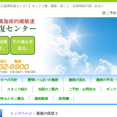
近江健康快復センター】ギックリ腰・腰痛・肩こり・自律神経不調・めまい
ご予約
ンターの方針
愛情いっぱいの施術
施術の流れ
施術の手法・
スタッフ紹介
当院のご案内
ご予約・お問合せ
ギック
女性ホルモン療法
施術動画
採用欄
トップページ
>
産後の症状２