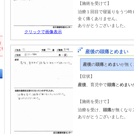
【施術を受けて】
治療１回目で寝返りをうつ時
全く痛くありません。
ありがとうございました。
クリックで画像表示
産後の頭痛とめまい
産後
の
頭痛
と
めまい
が無く
【症状】
産後
、育児中で
頭痛
と
めまい
【施術を受けて】
治療を受け、
頭痛
が無くなり
ありがとうございました。