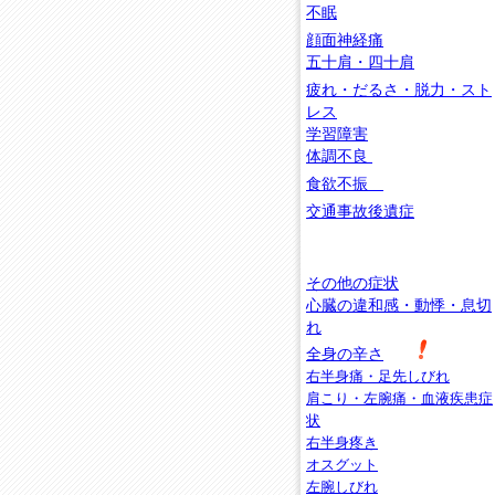
不眠
顔面神経痛
五十肩・四十肩
疲れ・だるさ
・脱力・スト
レス
学習障害
体調不良
食欲不振
交通事故後遺症
その他の症状
心臓の違和感・動悸・息切
れ
全身の辛さ
右半身痛・足先しびれ
肩こり・左腕痛・血液疾患症
状
右半身疼き
オスグット
左腕しびれ