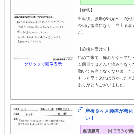
【症状】
出産後、腰痛が出始め 2か
今日は激痛になり 立上る事
た。
【施術を受けて】
始めて来て、痛みが治って行
クリックで画像表示
１回目でほとんど痛みもなく
動いても痛くなくなりました
もっと早く来れば良かったと
ありがとうございました。
産後９ヶ月腰痛が悪化
い！
産後腰痛
１回で痛みが楽