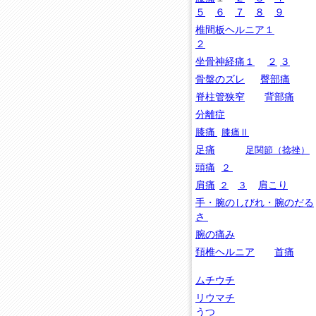
５
６
７
８
９
椎間板ヘルニア１
２
坐骨神経痛１
２
３
骨盤のズレ
臀部痛
脊柱管狭窄
背部痛
分離症
膝痛
膝痛Ⅱ
足痛
足関節（捻挫）
頭痛
２
肩痛
２
３
肩こり
手・腕のしびれ
・腕のだる
さ
腕の痛み
頚椎ヘルニア
首痛
ムチウチ
リウマチ
うつ