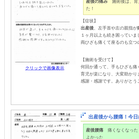
産後の痛み
施術後は、育
た！
【症状】
出産後
、左手首や左の親指が
１ヶ月以上も続き困っていま
両ひざも痛くて座るのも立つ
【施術を受けて】
何回か通って、手もひざも痛
クリックで画像表示
育児が楽になり、大変助かり
感謝・感謝です。ありがとう
出産後から腰痛！今日
産後腰痛
痛くなくなった
よかった