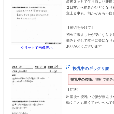
産後３ヶ月で半月前より腰痛
２日前から痛みがひどくなり
立上る事も、前かがみも不自
【施術を受けて】
初めて来ましたが楽になりま
痛みも少しで本当に楽になり
ありがとうございます
クリックで画像表示
授乳中のギックリ腰
授乳中の腰痛
が施術で痛み
【症状】
出産後の授乳中で腰が寝返り
動くことも痛くてたいへんで