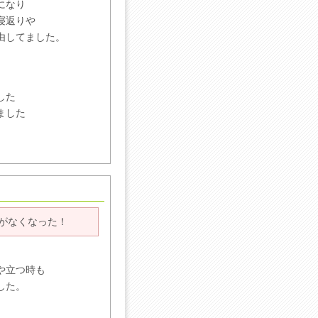
になり
寝返りや
由してました。
した
ました
がなくなった！
や立つ時も
した。