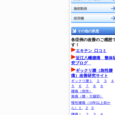
施術動画
採用欄
その他の疾患
各症例の改善のご感想
す！
エキテン 口コミ
近江八幡腰痛 整体
究ブログ
ギックリ腰（急性腰
痛）改善研究サイト
ギックリ腰
１
２
３
４
５
６
７
８
９
腰痛（急性）
激痛（腰・大腿部）
慢性腰痛（10年以上前か
ら）１
２
３
腰痛
１
２
３
４