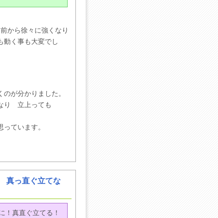
月前から徐々に強くなり
も動く事も大変でし
くのが分かりました。
なり 立上っても
。
思っています。
 真っ直ぐ立てな
に！真直ぐ立てる！