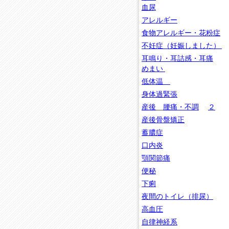
血尿
アレルギー
食物アレルギー・花粉症
不妊症（妊娠しました）
耳鳴り・耳詰感・耳痛
めまい
低体温
身体過緊張
産後
腰痛・不調
２
産後
骨盤矯正
蓄膿症
口内炎
顎関節痛
便秘
下痢
夜間のトイレ（排尿）
高血圧
自律神経系