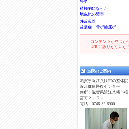
悪夢
積極的になった
地磁気の障害
外反母趾
後遺症 骨折膝屈折
当院のご案内
滋賀県近江八幡市の整体院
近江健康快復センター
住所：滋賀県近江八幡市桜
宮町２１５－１
電話：0748-32-6900