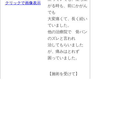
クリックで画像表示
がる時も、前にかがん
でも
大変痛くて、長く続い
ていました。
他の治療院で 骨バン
のズレと言われ
治してもらいました
が、痛みはとれず
困っていました。
【施術を受けて】
１回で座ったり、立ち
上がる時、前かがみに
なる時も
痛くなくなりました。
仕事で重たい物を持っ
たりすると、
少しは感じる時はあり