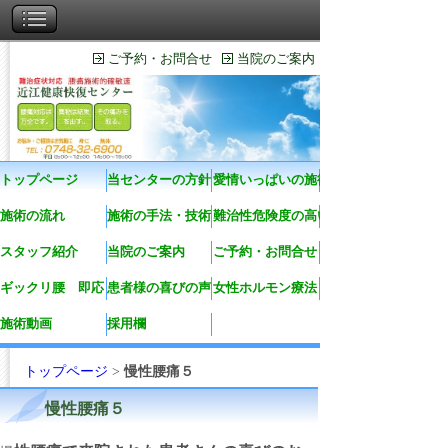
ご予約・お問合せ
当院のご案内
トップページ
当センターの方針
愛情いっぱいの施術
施術の流れ
施術の手法・技術
難治性危険度の高い症状
スタッフ紹介
当院のご案内
ご予約・お問合せ
ギックリ腰 即応
患者様の喜びの声
女性ホルモン療法
施術動画
採用欄
トップページ
>
慢性腰痛５
慢性腰痛５