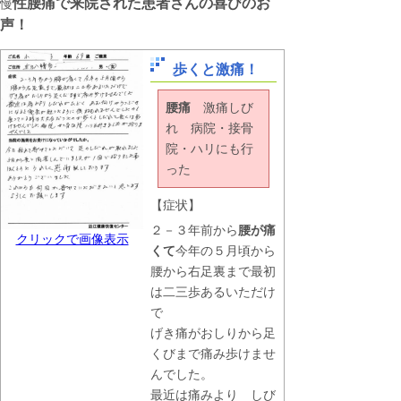
性腰痛で来院された患者さんの喜びのお
慢
声！
歩くと激痛！
腰痛
激痛しび
れ 病院・接骨
院・ハリにも行
った
【症状】
２－３年前から
腰が痛
クリックで画像表示
くて
今年の５月頃から
腰から右足裏まで最初
は二三歩あるいただけ
で
げき痛がおしりから足
くびまで痛み歩けませ
んでした。
最近は痛みより しび