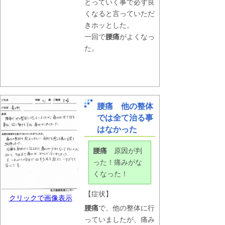
とっていく事で必ず良
くなると言っていただ
きホッとした。
一回で
腰痛
がよくなっ
た。
腰痛 他の整体
では全て治る事
はなかった
腰痛
原因が判
った！痛みがな
くなった！
【症状】
クリックで画像表示
腰痛
で、他の整体に行
っていましたが、痛み