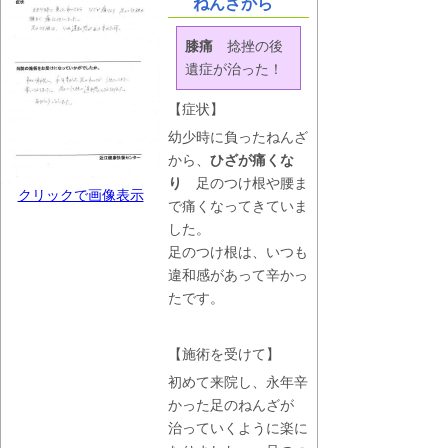
ねんざから
膝痛
捻挫の後
遺症が治った！
【症状】
幼少時に負ったねんざ
から、
ひざが痛くな
り
足のつけ根や腰ま
クリックで画像表示
で痛くなってきていま
した。
足のつけ根は、いつも
違和感があって辛かっ
たです。
【施術を受けて】
初めて来院し、永年辛
かった足のねんざが
治っていくように楽に