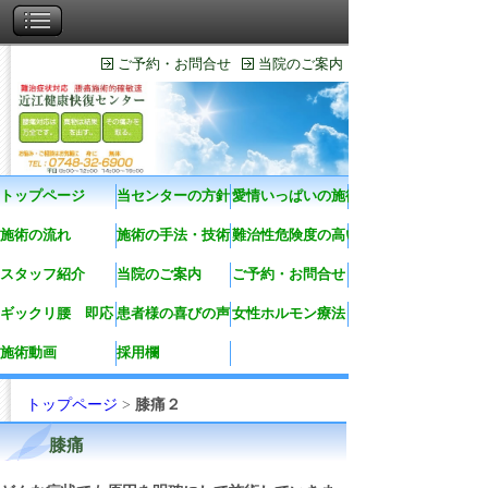
ご予約・お問合せ
当院のご案内
トップページ
当センターの方針
愛情いっぱいの施術
施術の流れ
施術の手法・技術
難治性危険度の高い症状
スタッフ紹介
当院のご案内
ご予約・お問合せ
ギックリ腰 即応
患者様の喜びの声
女性ホルモン療法
施術動画
採用欄
トップページ
>
膝痛２
膝痛