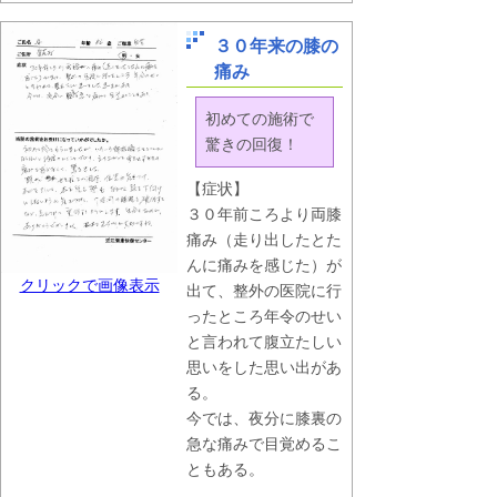
３０年来の膝の
痛み
初めての施術で
驚きの回復！
【症状】
３０年前ころより両膝
痛み（走り出したとた
んに痛みを感じた）が
クリックで画像表示
出て、整外の医院に行
ったところ年令のせい
と言われて腹立たしい
思いをした思い出があ
る。
今では、夜分に膝裏の
急な痛みで目覚めるこ
ともある。