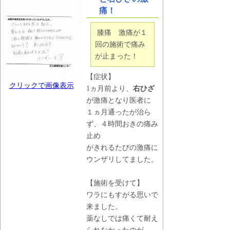
痛！
膝痛 激痛が１
回の施術で痛み
が止まった！
【症状】
クリックで画像表示
1ヵ月前より、
右ひざ
が激痛となり医者に
１ヵ月通ったが治ら
ず、４時間おきの痛み
止め
がきれるたびの激痛に
ウンザリしてました。
【施術を受けて】
ワラにもすがる思いで
来ました。
薬なしでは痛くて耐え