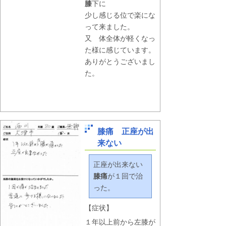
膝
下に
少し感じる位で楽にな
って来ました。
又 体全体が軽くなっ
た様に感じています。
ありがとうございまし
た。
膝痛 正座が出
来ない
正座が出来ない
膝痛
が１回で治
った。
【症状】
１年以上前から左膝が