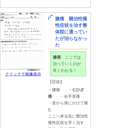
膝痛 難治性慢
性症状を治す整
体院に通ってい
たが治らなかっ
た
膝痛
ここでは
治っていくのが
良くわかる！
クリックで画像表示
【症状】
・腰痛 ・右
ひざ
痛
・右手首痛
・首から肩にかけて痛
む
ここへ来る迄に難治性
慢性症状を早く治す