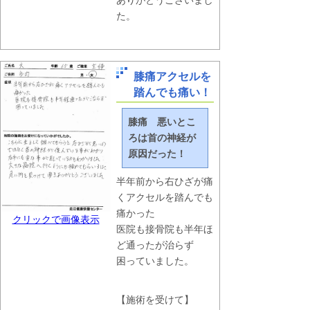
ありがとうございまし
た。
膝痛アクセルを
踏んでも痛い！
膝痛
悪いとこ
ろは首の神経が
原因だった！
半年前から右ひざが痛
くアクセルを踏んでも
痛かった
クリックで画像表示
医院も接骨院も半年ほ
ど通ったが治らず
困っていました。
【施術を受けて】